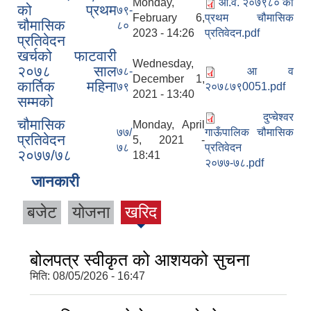
Monday,
आ.व. २०७९८० को
को प्रथम
७९-
February 6,
प्रथम चौमासिक
चौमासिक
८०
2023 - 14:26
प्रतिवेदन.pdf
प्रतिवेदन
खर्चको फाटवारी
Wednesday,
२०७८ साल
७८-
आ व
December 1,
कार्तिक महिना
७९
२०७८७९0051.pdf
2021 - 13:40
सम्मको
दुप्चेश्वर
चौमासिक
Monday, April
७७/
गाऊँपालिक चौमासिक
प्रतिवेदन
5, 2021 -
७८
प्रतिवेदन
२०७७/७८
18:41
२०७७-७८.pdf
जानकारी
बजेट
योजना
खरिद
बोलपत्र स्वीकृत को आशयको सुचना
मिति:
08/05/2026 - 16:47