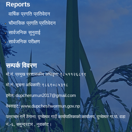
Reports
वार्षिक प्रगति प्रतिवेदन
चौमासिक प्रगति प्रतिवेदन
सार्वजनिक सुनुवाई
सार्वजनिक परीक्षण
सम्पर्क विवरण
मो.नं. प्रमुख प्रशासकीय अधिकृत: ९८५११२६८९९
मो.नं. सूचना अधिकारी: ९८६९०८५३१८
इमेल:
dupcherumun2017@gmail.com
वेबसाइट:
www.dupcheshwormun.gov.np
पत्राचार गर्ने ठेगाना: दुप्चेश्वर गाउँ कार्यापालिकाको कार्यालय, दुप्चेश्वर गा.पा. वडा
नं.-६, समुन्द्रटार , नुवाकोट।