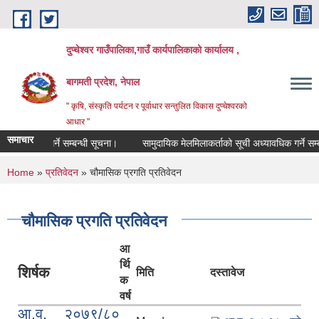
Skip to main content
दुप्चेश्वर गाउँपालिका,गाउँ कार्यपालिकाको कार्यालय ,
बागमती प्रदेश, नेपाल
" कृषि, संस्कृति पर्यटन र पूर्वाधार सन्तुलित विकास दुप्चेश्वरको
आधार "
समाचार
ची दर्ता गर्ने सम्बन्धी सूचना।
सामुदायिक मेलमिलाकर्ताको सूची अध्यावधिक गर्ने सम्बन्धी 
You are here
Home
»
प्रतिवेदन
» चौमासिक प्रगति प्रतिवेदन
चौमासिक प्रगति प्रतिवेदन
आ
र्थि
शिर्षक
मिति
दस्तावेज
क
वर्ष
आ.व. २०७९/८०