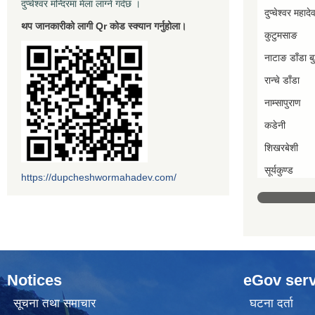
दुप्चेश्वर मन्दिरमा मेला लाग्ने गर्दछ ।
दुप्चेश्वर महादे
थप जानकारीको लागी Qr कोड स्क्यान गर्नुहोला।
कुटुमसाङ
नाटाङ डाँडा बुद
रान्चे डाँडा
नाम्सापुराण
कडेनी
शिखरबेशी
सूर्यकुण्ड
https://dupcheshwormahadev.com/
Notices
eGov serv
सूचना तथा समाचार
घटना दर्ता