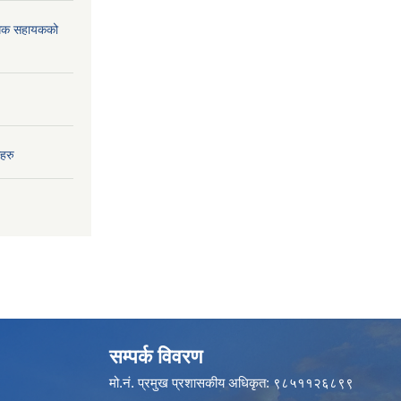
विधिक सहायकको
हरु
सम्पर्क विवरण
मो.नं. प्रमुख प्रशासकीय अधिकृत: ९८५११२६८९९