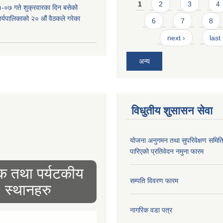
Pages
1
2
3
4
-०७ गते शुक्रवारका दिन बसेको
 कार्यपालिकाको २० औं वैठकले गरेका
6
7
8
next ›
last
अन्य
विधुतीय शुसासन सेवा
योजना अनुगमन तथा सुपरिवेक्षण समित
पारिएको प्रतिवेदन नमुना फारम
िक तथा पर्यटकीय
सम्पति विवरण फारम
स्थानहरु
नागरिक वडा पत्र