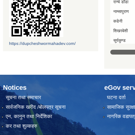
रान्चे डाँडा
नाम्सापुराण
कडेनी
शिखरबेशी
सूर्यकुण्ड
https://dupcheshwormahadev.com/
Notices
eGov serv
सूचना तथा समाचार
घटना दर्ता
सार्वजनिक खरीद /बोलपत्र सूचना
सामाजिक सुरक्ष
एन, कानुन तथा निर्देशिका
नागरिक वडापत्
कर तथा शुल्कहरु