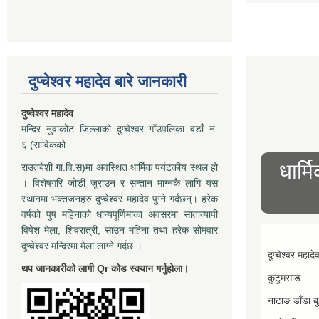
दुप्चेश्वर महादेव बारे जानकारी
दुप्चेश्वर महादेव
मन्दिर नुवाकोट जिल्लाको दुप्चेश्वर गाँउपलिका वडाँ नं.
६ (साविकको
धार्म
राउतबेशी गा.वि.स)मा अवस्थित धार्मिक पर्यटकीय स्थल हो
। विशेषगरि जोडी जुराउन र सन्तान माग्नकै लागि यस
स्थानमा भक्तजनहरु दुप्चेश्वर महादेव पुग्ने गर्दछन्। हरेक
वर्षको पुष महिनाको धान्यपूर्णिमाका अवसरमा साताव्यापी
विषेश मेला, शिवरात्री, साउन महिना तथा हरेक सोमवार
दुप्चेश्वर मन्दिरमा मेला लाग्ने गर्दछ ।
दुप्चेश्वर महादे
थप जानकारीको लागी Qr कोड स्क्यान गर्नुहोला।
कुटुमसाङ
नाटाङ डाँडा बुद