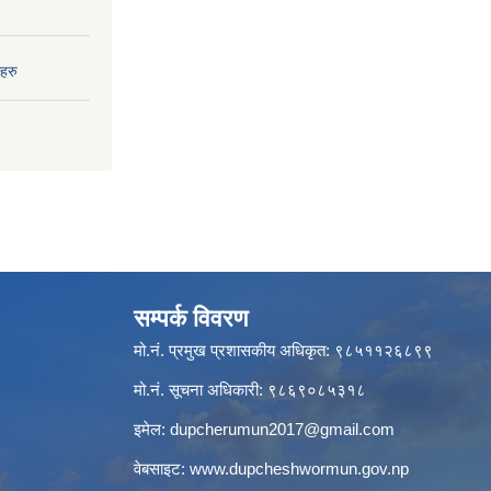
हरु
सम्पर्क विवरण
मो.नं. प्रमुख प्रशासकीय अधिकृत: ९८५११२६८९९
मो.नं. सूचना अधिकारी: ९८६९०८५३१८
इमेल:
dupcherumun2017@gmail.com
वेबसाइट:
www.dupcheshwormun.gov.np