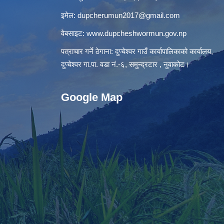
इमेल:
dupcherumun2017@gmail.com
वेबसाइट:
www.dupcheshwormun.gov.np
पत्राचार गर्ने ठेगाना: दुप्चेश्वर गाउँ कार्यापालिकाको कार्यालय,
दुप्चेश्वर गा.पा. वडा नं.-६, समुन्द्रटार , नुवाकोट।
Google Map