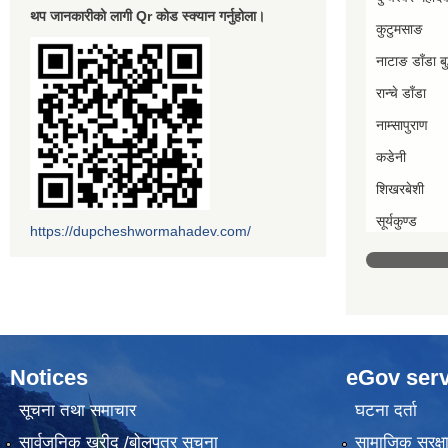
थप जानकारीको लागी Qr कोड स्क्यान गर्नुहोला।
कुटुमसाङ
नाटाङ डाँडा बुद
रान्चे डाँडा
नाम्सापुराण
कडेनी
शिखरबेशी
सूर्यकुण्ड
https://dupcheshwormahadev.com/
Notices
eGov serv
सूचना तथा समाचार
घटना दर्ता
सार्वजनिक खरीद /बोलपत्र सूचना
सामाजिक सुरक्ष