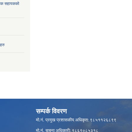
विधिक सहायकको
हरु
सम्पर्क विवरण
मो.नं. प्रमुख प्रशासकीय अधिकृत: ९८५११२६८९९
मो.नं. सूचना अधिकारी: ९८६९०८५३१८