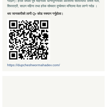
गर्दछन्। हरेक वर्षको पुष महिनाको धान्यपूर्णिमाका अवसरमा साताव्यापी विषेश मेला,
शिवरात्री, साउन महिना तथा हरेक सोमवार दुप्चेश्वर मन्दिरमा मेला लाग्ने गर्दछ ।
थप जानकारीको लागी Qr कोड स्क्यान गर्नुहोला।
https://dupcheshwormahadev.com/