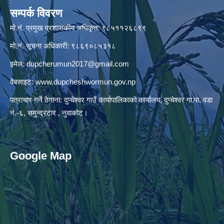
सम्पर्क विवरण
मो.नं. प्रमुख प्रशासकीय अधिकृत: ९८५११२६८९९
मो.नं. सूचना अधिकारी: ९८६९०८५३१८
इमेल:
dupcherumun2017@gmail.com
वेबसाइट:
www.dupcheshwormun.gov.np
पत्राचार गर्ने ठेगाना: दुप्चेश्वर गाउँ कार्यापालिकाको कार्यालय, दुप्चेश्वर गा.पा. वडा
नं.-६, समुन्द्रटार , नुवाकोट।
Google Map