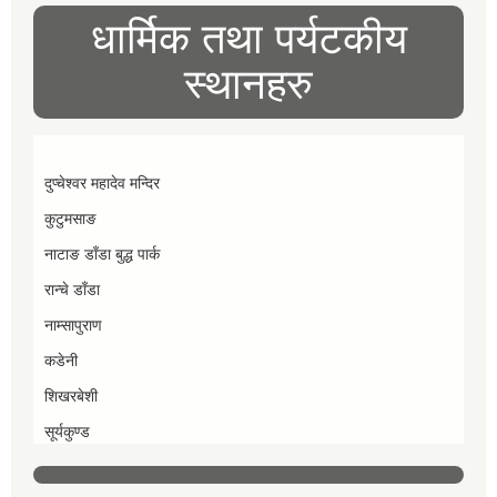
धार्मिक तथा पर्यटकीय
स्थानहरु
दुप्चेश्वर महादेव मन्दिर
कुटुमसाङ
नाटाङ डाँडा बुद्ध पार्क
रान्चे डाँडा
नाम्सापुराण
कडेनी
शिखरबेशी
सूर्यकुण्ड