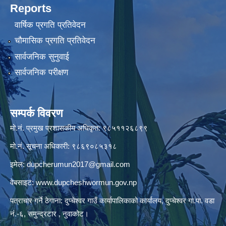
Reports
वार्षिक प्रगति प्रतिवेदन
चौमासिक प्रगति प्रतिवेदन
सार्वजनिक सुनुवाई
सार्वजनिक परीक्षण
सम्पर्क विवरण
मो.नं. प्रमुख प्रशासकीय अधिकृत: ९८५११२६८९९
मो.नं. सूचना अधिकारी: ९८६९०८५३१८
इमेल:
dupcherumun2017@gmail.com
वेबसाइट:
www.dupcheshwormun.gov.np
पत्राचार गर्ने ठेगाना: दुप्चेश्वर गाउँ कार्यापालिकाको कार्यालय, दुप्चेश्वर गा.पा. वडा
नं.-६, समुन्द्रटार , नुवाकोट।