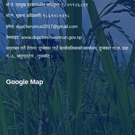
मो.नं. प्रमुख प्रशासकीय अधिकृत: ९८५११२६८९९
मो.नं. सूचना अधिकारी: ९८६९०८५३१८
इमेल:
dupcherumun2017@gmail.com
वेबसाइट:
www.dupcheshwormun.gov.np
पत्राचार गर्ने ठेगाना: दुप्चेश्वर गाउँ कार्यापालिकाको कार्यालय, दुप्चेश्वर गा.पा. वडा
नं.-६, समुन्द्रटार , नुवाकोट।
Google Map