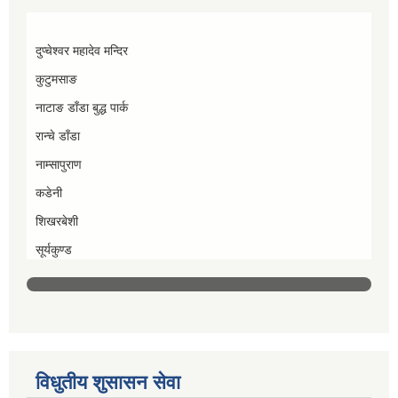
दुप्चेश्वर महादेव मन्दिर
कुटुमसाङ
नाटाङ डाँडा बुद्ध पार्क
रान्चे डाँडा
नाम्सापुराण
कडेनी
शिखरबेशी
सूर्यकुण्ड
विधुतीय शुसासन सेवा