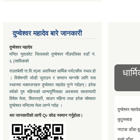
दुप्चेश्वर महादेव बारे जानकारी
दुप्चेश्वर महादेव
मन्दिर नुवाकोट जिल्लाको दुप्चेश्वर गाँउपलिका वडाँ नं.
६ (साविकको
धार्म
राउतबेशी गा.वि.स)मा अवस्थित धार्मिक पर्यटकीय स्थल हो
। विशेषगरि जोडी जुराउन र सन्तान माग्नकै लागि यस
स्थानमा भक्तजनहरु दुप्चेश्वर महादेव पुग्ने गर्दछन्। हरेक
वर्षको पुष महिनाको धान्यपूर्णिमाका अवसरमा साताव्यापी
विषेश मेला, शिवरात्री, साउन महिना तथा हरेक सोमवार
दुप्चेश्वर मन्दिरमा मेला लाग्ने गर्दछ ।
दुप्चेश्वर महादे
थप जानकारीको लागी Qr कोड स्क्यान गर्नुहोला।
कुटुमसाङ
नाटाङ डाँडा बुद
रान्चे डाँडा