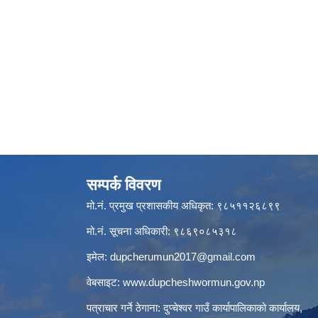
सम्पर्क विवरण
मो.नं. प्रमुख प्रशासकीय अधिकृत: ९८५११२६८९९
मो.नं. सूचना अधिकारी: ९८६९०८५३१८
इमेल:
dupcherumun2017@gmail.com
वेबसाइट:
www.dupcheshwormun.gov.np
पत्राचार गर्ने ठेगाना: दुप्चेश्वर गाउँ कार्यापालिकाको कार्यालय,