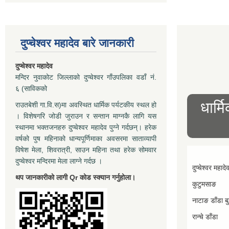
दुप्चेश्वर महादेव बारे जानकारी
दुप्चेश्वर महादेव
मन्दिर नुवाकोट जिल्लाको दुप्चेश्वर गाँउपलिका वडाँ नं.
६ (साविकको
धार्म
राउतबेशी गा.वि.स)मा अवस्थित धार्मिक पर्यटकीय स्थल हो
। विशेषगरि जोडी जुराउन र सन्तान माग्नकै लागि यस
स्थानमा भक्तजनहरु दुप्चेश्वर महादेव पुग्ने गर्दछन्। हरेक
वर्षको पुष महिनाको धान्यपूर्णिमाका अवसरमा साताव्यापी
विषेश मेला, शिवरात्री, साउन महिना तथा हरेक सोमवार
दुप्चेश्वर मन्दिरमा मेला लाग्ने गर्दछ ।
दुप्चेश्वर महादे
थप जानकारीको लागी Qr कोड स्क्यान गर्नुहोला।
कुटुमसाङ
नाटाङ डाँडा बुद
रान्चे डाँडा