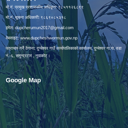
मो.नं. प्रमुख प्रशासकीय अधिकृत: ९८५११२६८९९
मो.नं. सूचना अधिकारी: ९८६९०८५३१८
इमेल:
dupcherumun2017@gmail.com
वेबसाइट:
www.dupcheshwormun.gov.np
पत्राचार गर्ने ठेगाना: दुप्चेश्वर गाउँ कार्यापालिकाको कार्यालय, दुप्चेश्वर गा.पा. वडा
नं.-६, समुन्द्रटार , नुवाकोट।
Google Map