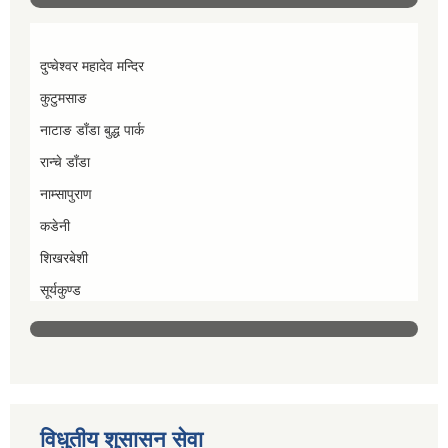
दुप्चेश्वर महादेव मन्दिर
कुटुमसाङ
नाटाङ डाँडा बुद्ध पार्क
रान्चे डाँडा
नाम्सापुराण
कडेनी
शिखरबेशी
सूर्यकुण्ड
विधुतीय शुसासन सेवा