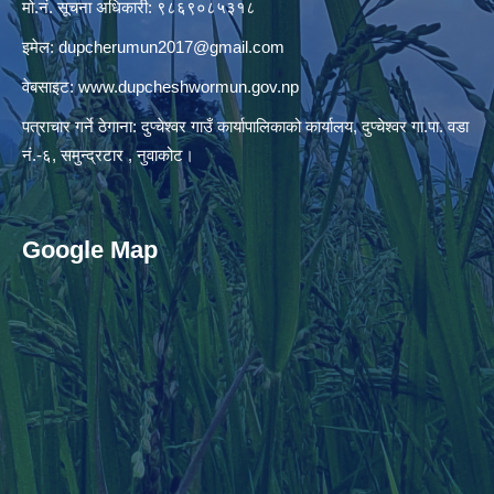
मो.नं. सूचना अधिकारी: ९८६९०८५३१८
इमेल:
dupcherumun2017@gmail.com
वेबसाइट:
www.dupcheshwormun.gov.np
पत्राचार गर्ने ठेगाना: दुप्चेश्वर गाउँ कार्यापालिकाको कार्यालय, दुप्चेश्वर गा.पा. वडा
नं.-६, समुन्द्रटार , नुवाकोट।
Google Map