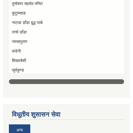
दुप्चेश्वर महादेव मन्दिर
कुटुमसाङ
नाटाङ डाँडा बुद्ध पार्क
रान्चे डाँडा
नाम्सापुराण
कडेनी
शिखरबेशी
सूर्यकुण्ड
विधुतीय शुसासन सेवा
अन्य