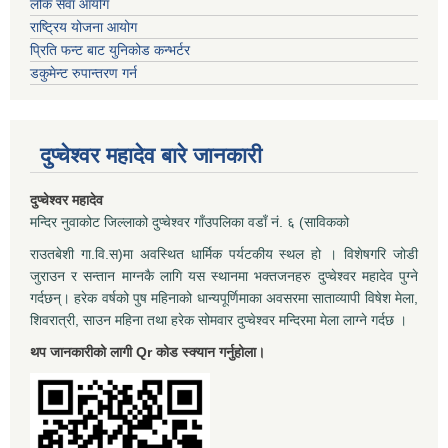
लोक सेवा आयोग
राष्ट्रिय योजना आयोग
प्रिति फन्ट बाट युनिकोड कन्भर्टर
डकुमेन्ट रुपान्तरण गर्न
दुप्चेश्वर महादेव बारे जानकारी
दुप्चेश्वर महादेव
मन्दिर नुवाकोट जिल्लाको दुप्चेश्वर गाँउपलिका वडाँ नं. ६ (साविकको
राउतबेशी गा.वि.स)मा अवस्थित धार्मिक पर्यटकीय स्थल हो । विशेषगरि जोडी
जुराउन र सन्तान माग्नकै लागि यस स्थानमा भक्तजनहरु दुप्चेश्वर महादेव पुग्ने
गर्दछन्। हरेक वर्षको पुष महिनाको धान्यपूर्णिमाका अवसरमा साताव्यापी विषेश मेला,
शिवरात्री, साउन महिना तथा हरेक सोमवार दुप्चेश्वर मन्दिरमा मेला लाग्ने गर्दछ ।
थप जानकारीको लागी Qr कोड स्क्यान गर्नुहोला।