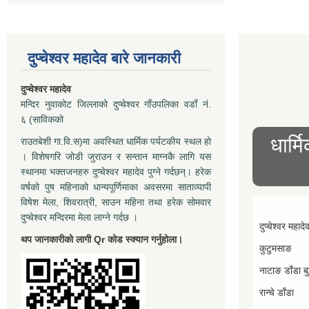
दुप्चेश्वर महादेव बारे जानकारी
दुप्चेश्वर महादेव
मन्दिर नुवाकोट जिल्लाको दुप्चेश्वर गाँउपलिका वडाँ नं.
६ (साविकको
धार्म
राउतबेशी गा.वि.स)मा अवस्थित धार्मिक पर्यटकीय स्थल हो
। विशेषगरि जोडी जुराउन र सन्तान माग्नकै लागि यस
स्थानमा भक्तजनहरु दुप्चेश्वर महादेव पुग्ने गर्दछन्। हरेक
वर्षको पुष महिनाको धान्यपूर्णिमाका अवसरमा साताव्यापी
विषेश मेला, शिवरात्री, साउन महिना तथा हरेक सोमवार
दुप्चेश्वर मन्दिरमा मेला लाग्ने गर्दछ ।
दुप्चेश्वर महादे
थप जानकारीको लागी Qr कोड स्क्यान गर्नुहोला।
कुटुमसाङ
नाटाङ डाँडा बुद
रान्चे डाँडा