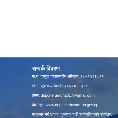
सम्पर्क विवरण
मो.नं. प्रमुख प्रशासकीय अधिकृत: ९८५११२६८९९
मो.नं. सूचना अधिकारी: ९८६९०८५३१८
इमेल:
dupcherumun2017@gmail.com
वेबसाइट:
www.dupcheshwormun.gov.np
पत्राचार गर्ने ठेगाना: दुप्चेश्वर गाउँ कार्यापालिकाको कार्यालय,