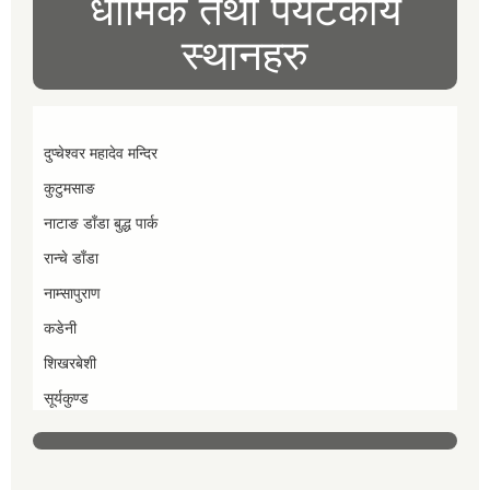
धार्मिक तथा पर्यटकीय
स्थानहरु
दुप्चेश्वर महादेव मन्दिर
कुटुमसाङ
नाटाङ डाँडा बुद्ध पार्क
रान्चे डाँडा
नाम्सापुराण
कडेनी
शिखरबेशी
सूर्यकुण्ड