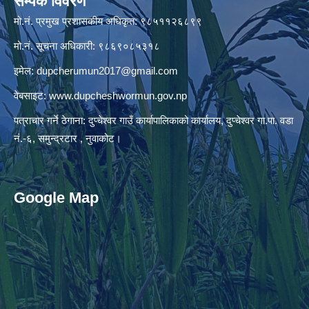
सम्पर्क विवरण
मो.नं. प्रमुख प्रशासकीय अधिकृत: ९८५११२६८९९
मो.नं. सूचना अधिकारी: ९८६९०८५३१८
इमेल:
dupcherumun2017@gmail.com
वेबसाइट:
www.dupcheshwormun.gov.np
पत्राचार गर्ने ठेगाना: दुप्चेश्वर गाउँ कार्यापालिकाको कार्यालय, दुप्चेश्वर गा.पा. वडा
नं.-६, समुन्द्रटार , नुवाकोट।
Google Map