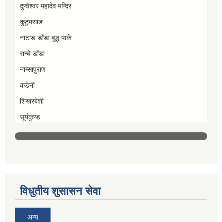
दुप्चेश्वर महादेव मन्दिर
कुटुमसाङ
नाटाङ डाँडा बुद्ध पार्क
रान्चे डाँडा
नाम्सापुराण
कडेनी
शिखरबेशी
सूर्यकुण्ड
विधुतीय शुसासन सेवा
अन्य