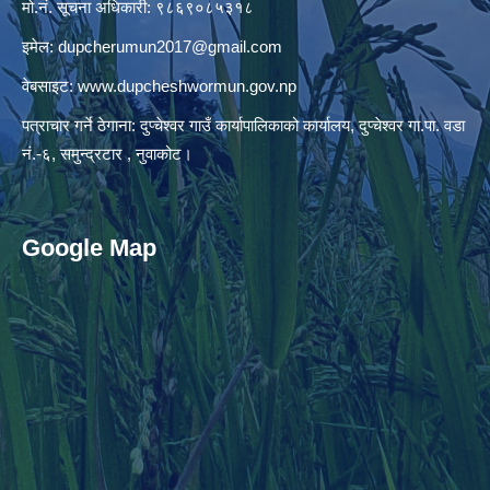
मो.नं. सूचना अधिकारी: ९८६९०८५३१८
इमेल:
dupcherumun2017@gmail.com
वेबसाइट:
www.dupcheshwormun.gov.np
पत्राचार गर्ने ठेगाना: दुप्चेश्वर गाउँ कार्यापालिकाको कार्यालय, दुप्चेश्वर गा.पा. वडा
नं.-६, समुन्द्रटार , नुवाकोट।
Google Map