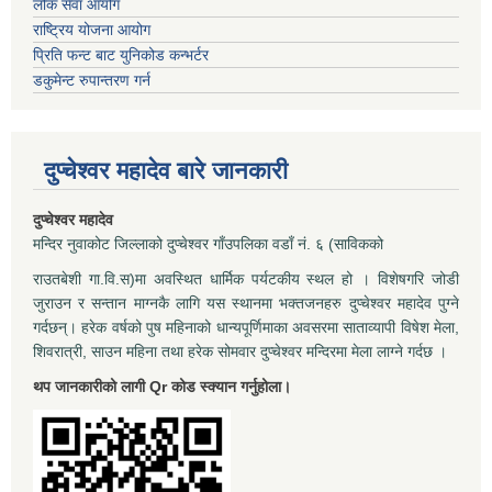
लोक सेवा आयोग
राष्ट्रिय योजना आयोग
प्रिति फन्ट बाट युनिकोड कन्भर्टर
डकुमेन्ट रुपान्तरण गर्न
दुप्चेश्वर महादेव बारे जानकारी
दुप्चेश्वर महादेव
मन्दिर नुवाकोट जिल्लाको दुप्चेश्वर गाँउपलिका वडाँ नं. ६ (साविकको
राउतबेशी गा.वि.स)मा अवस्थित धार्मिक पर्यटकीय स्थल हो । विशेषगरि जोडी
जुराउन र सन्तान माग्नकै लागि यस स्थानमा भक्तजनहरु दुप्चेश्वर महादेव पुग्ने
गर्दछन्। हरेक वर्षको पुष महिनाको धान्यपूर्णिमाका अवसरमा साताव्यापी विषेश मेला,
शिवरात्री, साउन महिना तथा हरेक सोमवार दुप्चेश्वर मन्दिरमा मेला लाग्ने गर्दछ ।
थप जानकारीको लागी Qr कोड स्क्यान गर्नुहोला।