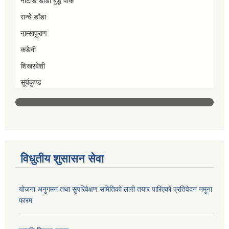
नाटाङ डाँडा बुद्ध पार्क
रान्चे डाँडा
नाम्सापुराण
कडेनी
शिखरबेशी
सूर्यकुण्ड
विधुतीय शुसासन सेवा
योजना अनुगमन तथा सुपरिवेक्षण समितिको लागी तयार पारिएको प्रतिवेदन नमुना
फारम