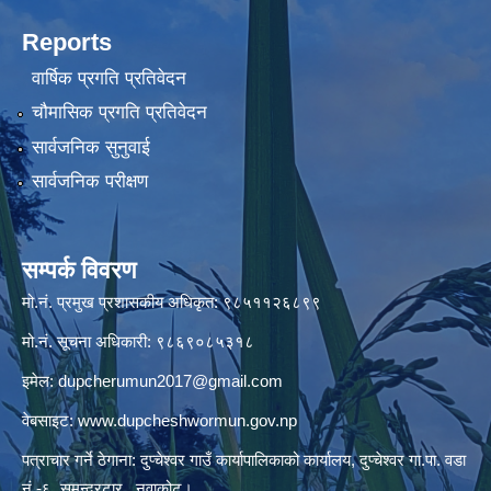
Reports
वार्षिक प्रगति प्रतिवेदन
चौमासिक प्रगति प्रतिवेदन
सार्वजनिक सुनुवाई
सार्वजनिक परीक्षण
सम्पर्क विवरण
मो.नं. प्रमुख प्रशासकीय अधिकृत: ९८५११२६८९९
मो.नं. सूचना अधिकारी: ९८६९०८५३१८
इमेल:
dupcherumun2017@gmail.com
वेबसाइट:
www.dupcheshwormun.gov.np
पत्राचार गर्ने ठेगाना: दुप्चेश्वर गाउँ कार्यापालिकाको कार्यालय, दुप्चेश्वर गा.पा. वडा
नं.-६, समुन्द्रटार , नुवाकोट।