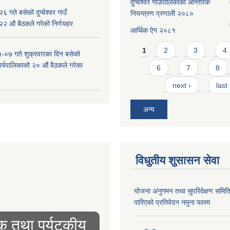
दुप्चेश्वर गाउँपालिकाको आन्तरिक
 गते बसेको दुप्चेश्वर गाउँ
नियन्त्रण प्रणाली २०८०
 २२ औ बैठकले गरेको निर्णयहर
आर्थिक ऐन २०८१
Pages
1
2
3
4
-०७ गते शुक्रवारका दिन बसेको
 कार्यपालिकाको २० औं वैठकले गरेका
6
7
8
next ›
last
अन्य
विधुतीय शुसासन सेवा
योजना अनुगमन तथा सुपरिवेक्षण समित
पारिएको प्रतिवेदन नमुना फारम
िक तथा पर्यटकीय