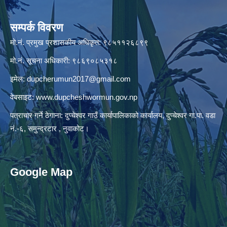
सम्पर्क विवरण
मो.नं. प्रमुख प्रशासकीय अधिकृत: ९८५११२६८९९
मो.नं. सूचना अधिकारी: ९८६९०८५३१८
इमेल:
dupcherumun2017@gmail.com
वेबसाइट:
www.dupcheshwormun.gov.np
पत्राचार गर्ने ठेगाना: दुप्चेश्वर गाउँ कार्यापालिकाको कार्यालय, दुप्चेश्वर गा.पा. वडा
नं.-६, समुन्द्रटार , नुवाकोट।
Google Map