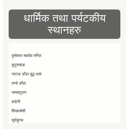
धार्मिक तथा पर्यटकीय
स्थानहरु
दुप्चेश्वर महादेव मन्दिर
कुटुमसाङ
नाटाङ डाँडा बुद्ध पार्क
रान्चे डाँडा
नाम्सापुराण
कडेनी
शिखरबेशी
सूर्यकुण्ड