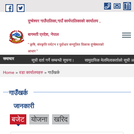
Skip to main content
दुप्चेश्वर गाउँपालिका,गाउँ कार्यपालिकाको कार्यालय ,
बागमती प्रदेश, नेपाल
" कृषि, संस्कृति पर्यटन र पूर्वाधार सन्तुलित विकास दुप्चेश्वरको
आधार "
समाचार
सूची दर्ता गर्ने सम्बन्धी सूचना।
सामुदायिक मेलमिलाकर्ताको सूची अध्यावधि
You are here
Home
»
वडा कार्यालयहरु
» गाउँखर्क
गाउँखर्क
जानकारी
बजेट
योजना
खरिद