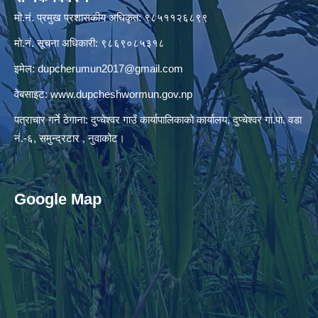
मो.नं. प्रमुख प्रशासकीय अधिकृत: ९८५११२६८९९
मो.नं. सूचना अधिकारी: ९८६९०८५३१८
इमेल:
dupcherumun2017@gmail.com
वेबसाइट:
www.dupcheshwormun.gov.np
पत्राचार गर्ने ठेगाना: दुप्चेश्वर गाउँ कार्यापालिकाको कार्यालय, दुप्चेश्वर गा.पा. वडा
नं.-६, समुन्द्रटार , नुवाकोट।
Google Map