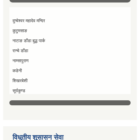
दुप्चेश्वर महादेव मन्दिर
कुटुमसाङ
नाटाङ डाँडा बुद्ध पार्क
रान्चे डाँडा
नाम्सापुराण
कडेनी
शिखरबेशी
सूर्यकुण्ड
विधुतीय शुसासन सेवा