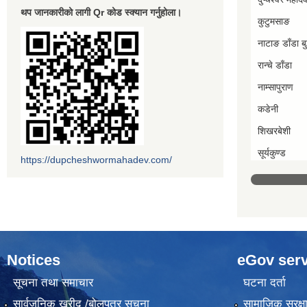
थप जानकारीको लागी Qr कोड स्क्यान गर्नुहोला।
कुटुमसाङ
नाटाङ डाँडा बुद
रान्चे डाँडा
नाम्सापुराण
कडेनी
शिखरबेशी
सूर्यकुण्ड
https://dupcheshwormahadev.com/
Notices
eGov serv
सूचना तथा समाचार
घटना दर्ता
सार्वजनिक खरीद /बोलपत्र सूचना
सामाजिक सुरक्ष