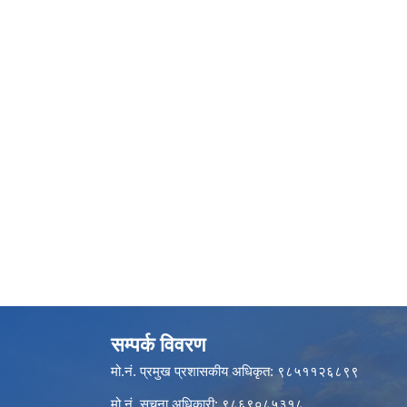
सम्पर्क विवरण
मो.नं. प्रमुख प्रशासकीय अधिकृत: ९८५११२६८९९
मो.नं. सूचना अधिकारी: ९८६९०८५३१८