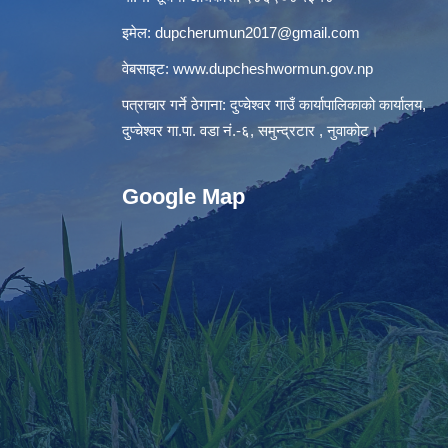
इमेल:
dupcherumun2017@gmail.com
वेबसाइट:
www.dupcheshwormun.gov.np
पत्राचार गर्ने ठेगाना: दुप्चेश्वर गाउँ कार्यापालिकाको कार्यालय,
दुप्चेश्वर गा.पा. वडा नं.-६, समुन्द्रटार , नुवाकोट।
Google Map