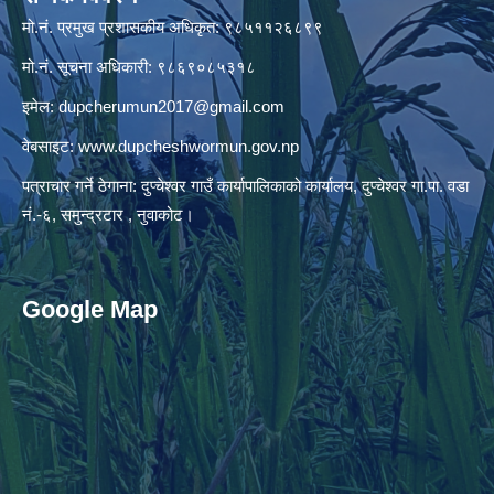
मो.नं. प्रमुख प्रशासकीय अधिकृत: ९८५११२६८९९
मो.नं. सूचना अधिकारी: ९८६९०८५३१८
इमेल:
dupcherumun2017@gmail.com
वेबसाइट:
www.dupcheshwormun.gov.np
पत्राचार गर्ने ठेगाना: दुप्चेश्वर गाउँ कार्यापालिकाको कार्यालय, दुप्चेश्वर गा.पा. वडा
नं.-६, समुन्द्रटार , नुवाकोट।
Google Map