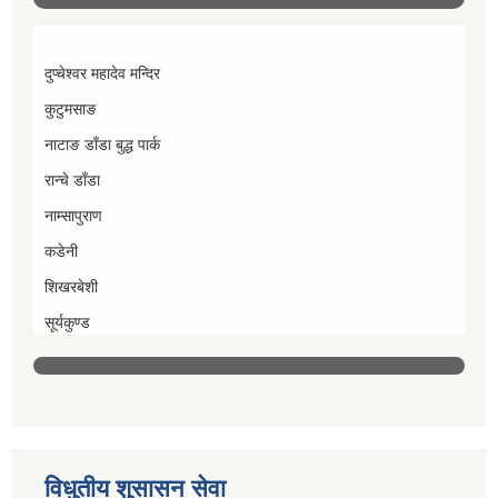
दुप्चेश्वर महादेव मन्दिर
कुटुमसाङ
नाटाङ डाँडा बुद्ध पार्क
रान्चे डाँडा
नाम्सापुराण
कडेनी
शिखरबेशी
सूर्यकुण्ड
विधुतीय शुसासन सेवा