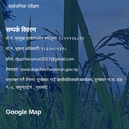
सार्वजनिक परीक्षण
सम्पर्क विवरण
मो.नं. प्रमुख प्रशासकीय अधिकृत: ९८५११२६८९९
मो.नं. सूचना अधिकारी: ९८६९०८५३१८
इमेल:
dupcherumun2017@gmail.com
वेबसाइट:
www.dupcheshwormun.gov.np
पत्राचार गर्ने ठेगाना: दुप्चेश्वर गाउँ कार्यापालिकाको कार्यालय, दुप्चेश्वर गा.पा. वडा
नं.-६, समुन्द्रटार , नुवाकोट।
Google Map