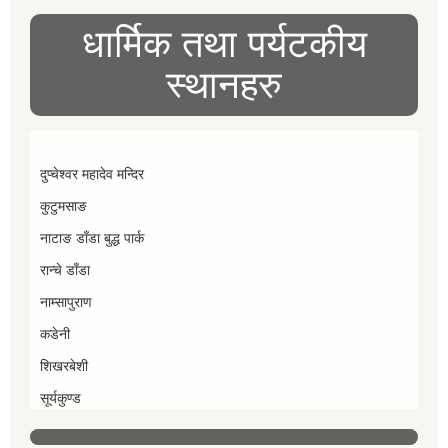
धार्मिक तथा पर्यटकीय
स्थानहरु
दुप्चेश्वर महादेव मन्दिर
कुटुमसाङ
नाटाङ डाँडा बुद्ध पार्क
रान्चे डाँडा
नाम्सापुराण
कडेनी
शिखरबेशी
सूर्यकुण्ड