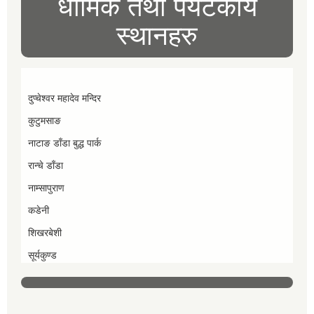
धार्मिक तथा पर्यटकीय
स्थानहरु
दुप्चेश्वर महादेव मन्दिर
कुटुमसाङ
नाटाङ डाँडा बुद्ध पार्क
रान्चे डाँडा
नाम्सापुराण
कडेनी
शिखरबेशी
सूर्यकुण्ड