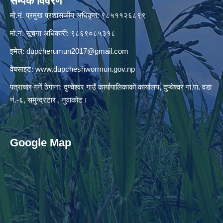
सम्पर्क विवरण
मो.नं. प्रमुख प्रशासकीय अधिकृत: ९८५११२६८९९
मो.नं. सूचना अधिकारी: ९८६९०८५३१८
इमेल:
dupcherumun2017@gmail.com
वेबसाइट:
www.dupcheshwormun.gov.np
पत्राचार गर्ने ठेगाना: दुप्चेश्वर गाउँ कार्यापालिकाको कार्यालय, दुप्चेश्वर गा.पा. वडा
नं.-६, समुन्द्रटार , नुवाकोट।
Google Map