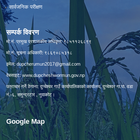
सार्वजनिक परीक्षण
सम्पर्क विवरण
मो.नं. प्रमुख प्रशासकीय अधिकृत: ९८५११२६८९९
मो.नं. सूचना अधिकारी: ९८६९०८५३१८
इमेल:
dupcherumun2017@gmail.com
वेबसाइट:
www.dupcheshwormun.gov.np
पत्राचार गर्ने ठेगाना: दुप्चेश्वर गाउँ कार्यापालिकाको कार्यालय, दुप्चेश्वर गा.पा. वडा
नं.-६, समुन्द्रटार , नुवाकोट।
Google Map