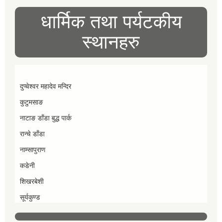
धार्मिक तथा पर्यटकीय
स्थानहरु
दुप्चेश्वर महादेव मन्दिर
कुटुमसाङ
नाटाङ डाँडा बुद्ध पार्क
रान्चे डाँडा
नाम्सापुराण
कडेनी
शिखरबेशी
सूर्यकुण्ड