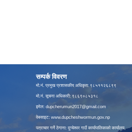
सम्पर्क विवरण
मो.नं. प्रमुख प्रशासकीय अधिकृत: ९८५११२६८९९
मो.नं. सूचना अधिकारी: ९८६९०८५३१८
इमेल:
dupcherumun2017@gmail.com
वेबसाइट:
www.dupcheshwormun.gov.np
पत्राचार गर्ने ठेगाना: दुप्चेश्वर गाउँ कार्यापालिकाको कार्यालय,