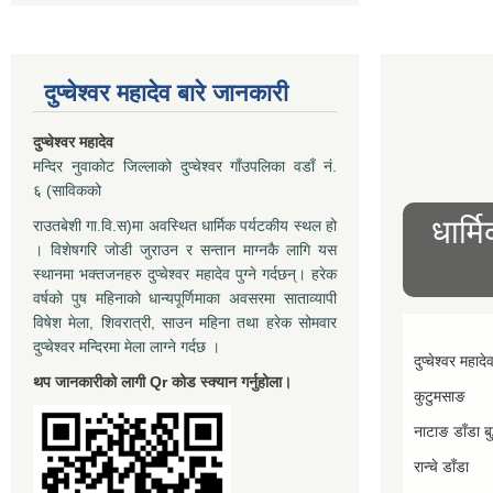
दुप्चेश्वर महादेव बारे जानकारी
दुप्चेश्वर महादेव
मन्दिर नुवाकोट जिल्लाको दुप्चेश्वर गाँउपलिका वडाँ नं.
६ (साविकको
धार्म
राउतबेशी गा.वि.स)मा अवस्थित धार्मिक पर्यटकीय स्थल हो
। विशेषगरि जोडी जुराउन र सन्तान माग्नकै लागि यस
स्थानमा भक्तजनहरु दुप्चेश्वर महादेव पुग्ने गर्दछन्। हरेक
वर्षको पुष महिनाको धान्यपूर्णिमाका अवसरमा साताव्यापी
विषेश मेला, शिवरात्री, साउन महिना तथा हरेक सोमवार
दुप्चेश्वर मन्दिरमा मेला लाग्ने गर्दछ ।
दुप्चेश्वर महादे
थप जानकारीको लागी Qr कोड स्क्यान गर्नुहोला।
कुटुमसाङ
नाटाङ डाँडा बुद
रान्चे डाँडा