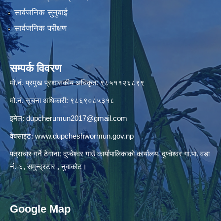
सार्वजनिक सुनुवाई
सार्वजनिक परीक्षण
सम्पर्क विवरण
मो.नं. प्रमुख प्रशासकीय अधिकृत: ९८५११२६८९९
मो.नं. सूचना अधिकारी: ९८६९०८५३१८
इमेल:
dupcherumun2017@gmail.com
वेबसाइट:
www.dupcheshwormun.gov.np
पत्राचार गर्ने ठेगाना: दुप्चेश्वर गाउँ कार्यापालिकाको कार्यालय, दुप्चेश्वर गा.पा. वडा
नं.-६, समुन्द्रटार , नुवाकोट।
Google Map