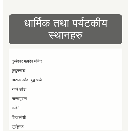
धार्मिक तथा पर्यटकीय
स्थानहरु
दुप्चेश्वर महादेव मन्दिर
कुटुमसाङ
नाटाङ डाँडा बुद्ध पार्क
रान्चे डाँडा
नाम्सापुराण
कडेनी
शिखरबेशी
सूर्यकुण्ड