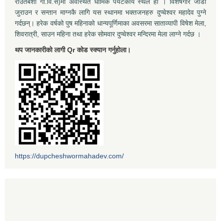
राउतबेशी गा.वि.स)मा अवस्थित धार्मिक पर्यटकीय स्थल हो । विशेषगरि जोडी
जुराउन र सन्तान माग्नकै लागि यस स्थानमा भक्तजनहरु दुप्चेश्वर महादेव पुग्ने
गर्दछन्। हरेक वर्षको पुष महिनाको धान्यपूर्णिमाका अवसरमा साताव्यापी विषेश मेला,
शिवरात्री, साउन महिना तथा हरेक सोमवार दुप्चेश्वर मन्दिरमा मेला लाग्ने गर्दछ ।
थप जानकारीको लागी Qr कोड स्क्यान गर्नुहोला।
https://dupcheshwormahadev.com/