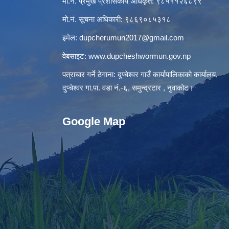
मो.नं. प्रमुख प्रशासकीय अधिकृत: ९८५११२६८९९
मो.नं. सूचना अधिकारी: ९८६९०८५३१८
इमेल:
dupcherumun2017@gmail.com
वेबसाइट:
www.dupcheshwormun.gov.np
पत्राचार गर्ने ठेगाना: दुप्चेश्वर गाउँ कार्यापालिकाको कार्यालय,
दुप्चेश्वर गा.पा. वडा नं.-६, समुन्द्रटार , नुवाकोट।
Google Map