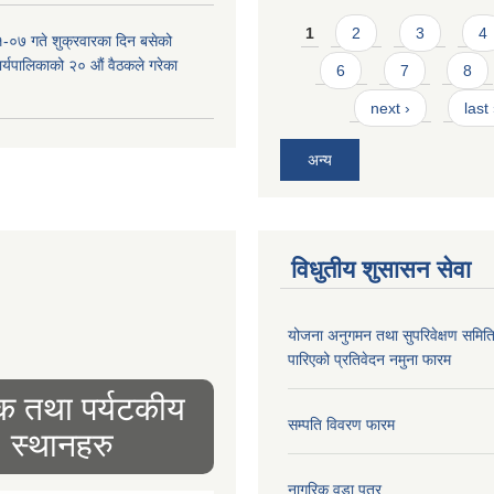
Pages
1
2
3
4
-०७ गते शुक्रवारका दिन बसेको
 कार्यपालिकाको २० औं वैठकले गरेका
6
7
8
next ›
last
अन्य
विधुतीय शुसासन सेवा
योजना अनुगमन तथा सुपरिवेक्षण समित
पारिएको प्रतिवेदन नमुना फारम
िक तथा पर्यटकीय
सम्पति विवरण फारम
स्थानहरु
नागरिक वडा पत्र