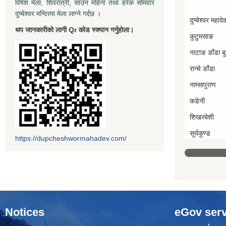
विषेश मेला, शिवरात्री, साउन महिना तथा हरेक सोमवार
दुप्चेश्वर मन्दिरमा मेला लाग्ने गर्दछ ।
दुप्चेश्वर महादे
थप जानकारीको लागी Qr कोड स्क्यान गर्नुहोला।
कुटुमसाङ
नाटाङ डाँडा बुद
रान्चे डाँडा
नाम्सापुराण
कडेनी
शिखरबेशी
सूर्यकुण्ड
https://dupcheshwormahadev.com/
Notices
eGov serv