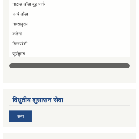
नाटाङ डाँडा बुद्ध पार्क
रान्चे डाँडा
नाम्सापुराण
कडेनी
शिखरबेशी
सूर्यकुण्ड
विधुतीय शुसासन सेवा
अन्य