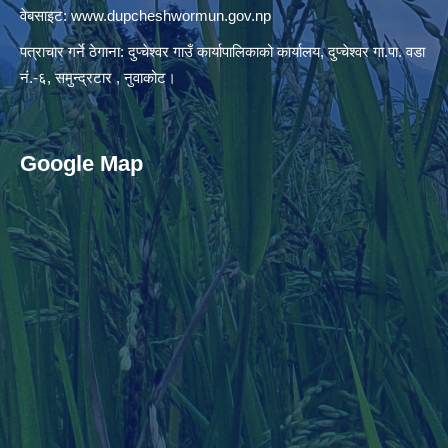
वेबसाइट:
www.dupcheshwormun.gov.np
पत्राचार गर्ने ठेगाना: दुप्चेश्वर गाउँ कार्यापालिकाको कार्यालय, दुप्चेश्वर गा.पा. वडा
नं.-६, समुन्द्रटार , नुवाकोट।
Google Map