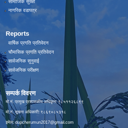
सामाजिक सुरक्षा
नागरिक वडापत्र
Reports
वार्षिक प्रगति प्रतिवेदन
चौमासिक प्रगति प्रतिवेदन
सार्वजनिक सुनुवाई
सार्वजनिक परीक्षण
सम्पर्क विवरण
मो.नं. प्रमुख प्रशासकीय अधिकृत: ९८५११२६८९९
मो.नं. सूचना अधिकारी: ९८६९०८५३१८
इमेल:
dupcherumun2017@gmail.com