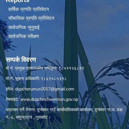
वार्षिक प्रगति प्रतिवेदन
चौमासिक प्रगति प्रतिवेदन
सार्वजनिक सुनुवाई
सार्वजनिक परीक्षण
सम्पर्क विवरण
मो.नं. प्रमुख प्रशासकीय अधिकृत: ९८५११२६८९९
मो.नं. सूचना अधिकारी: ९८६९०८५३१८
इमेल:
dupcherumun2017@gmail.com
वेबसाइट:
www.dupcheshwormun.gov.np
पत्राचार गर्ने ठेगाना: दुप्चेश्वर गाउँ कार्यापालिकाको कार्यालय, दुप्चेश्वर गा.पा. वडा
नं.-६, समुन्द्रटार , नुवाकोट।