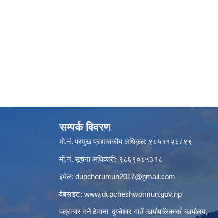
सम्पर्क विवरण
मो.नं. प्रमुख प्रशासकीय अधिकृत: ९८५११२६८९९
मो.नं. सूचना अधिकारी: ९८६९०८५३१८
इमेल:
dupcherumun2017@gmail.com
वेबसाइट:
www.dupcheshwormun.gov.np
पत्राचार गर्ने ठेगाना: दुप्चेश्वर गाउँ कार्यापालिकाको कार्यालय,