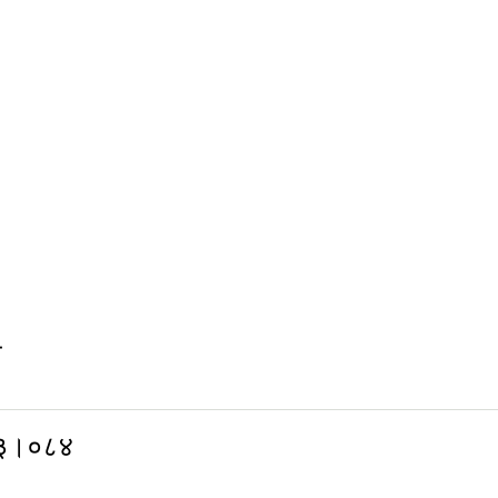
ा
८३।०८४