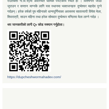
राउतबेशी गा.वि.स)मा अवस्थित धार्मिक पर्यटकीय स्थल हो । विशेषगरि जोडी
जुराउन र सन्तान माग्नकै लागि यस स्थानमा भक्तजनहरु दुप्चेश्वर महादेव पुग्ने
गर्दछन्। हरेक वर्षको पुष महिनाको धान्यपूर्णिमाका अवसरमा साताव्यापी विषेश मेला,
शिवरात्री, साउन महिना तथा हरेक सोमवार दुप्चेश्वर मन्दिरमा मेला लाग्ने गर्दछ ।
थप जानकारीको लागी Qr कोड स्क्यान गर्नुहोला।
https://dupcheshwormahadev.com/