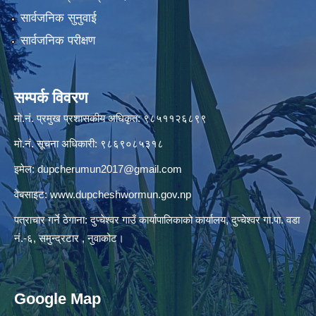
सार्वजनिक सुनुवाई
सार्वजनिक परीक्षण
सम्पर्क विवरण
मो.नं. प्रमुख प्रशासकीय अधिकृत: ९८५११२६८९९
मो.नं. सूचना अधिकारी: ९८६९०८५३१८
इमेल:
dupcherumun2017@gmail.com
वेबसाइट:
www.dupcheshwormun.gov.np
पत्राचार गर्ने ठेगाना: दुप्चेश्वर गाउँ कार्यापालिकाको कार्यालय, दुप्चेश्वर गा.पा. वडा
नं.-६, समुन्द्रटार , नुवाकोट।
Google Map