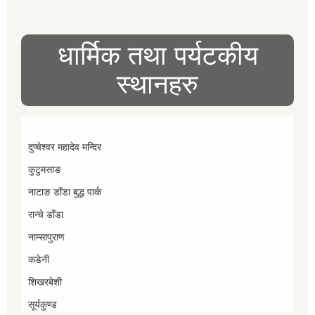
धार्मिक तथा पर्यटकीय
स्थानहरु
दुप्चेश्वर महादेव मन्दिर
कुटुमसाङ
नाटाङ डाँडा बुद्ध पार्क
रान्चे डाँडा
नाम्सापुराण
कडेनी
शिखरबेशी
सूर्यकुण्ड