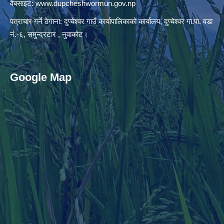
वेबसाइट:
www.dupcheshwormun.gov.np
पत्राचार गर्ने ठेगाना: दुप्चेश्वर गाउँ कार्यापालिकाको कार्यालय, दुप्चेश्वर गा.पा. वडा
नं.-६, समुन्द्रटार , नुवाकोट।
Google Map