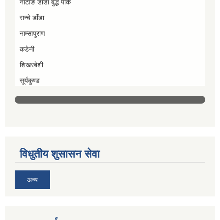
नाटाङ डाँडा बुद्ध पार्क
रान्चे डाँडा
नाम्सापुराण
कडेनी
शिखरबेशी
सूर्यकुण्ड
विधुतीय शुसासन सेवा
अन्य