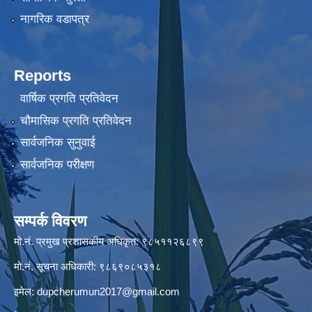
नागरिक वडापत्र
Reports
वार्षिक प्रगति प्रतिवेदन
चौमासिक प्रगति प्रतिवेदन
सार्वजनिक सुनुवाई
सार्वजनिक परीक्षण
सम्पर्क विवरण
मो.नं. प्रमुख प्रशासकीय अधिकृत: ९८५११२६८९९
मो.नं. सूचना अधिकारी: ९८६९०८५३१८
इमेल:
dupcherumun2017@gmail.com