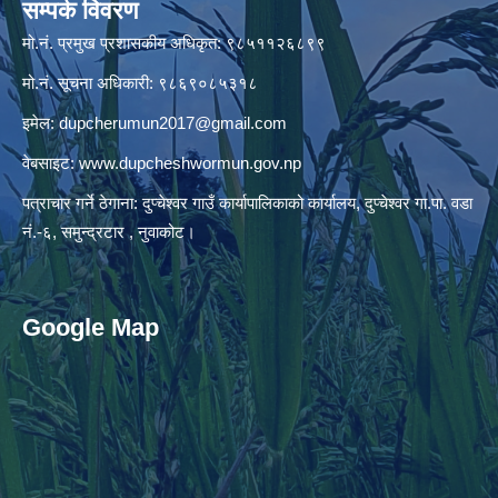
सम्पर्क विवरण
मो.नं. प्रमुख प्रशासकीय अधिकृत: ९८५११२६८९९
मो.नं. सूचना अधिकारी: ९८६९०८५३१८
इमेल:
dupcherumun2017@gmail.com
वेबसाइट:
www.dupcheshwormun.gov.np
पत्राचार गर्ने ठेगाना: दुप्चेश्वर गाउँ कार्यापालिकाको कार्यालय, दुप्चेश्वर गा.पा. वडा
नं.-६, समुन्द्रटार , नुवाकोट।
Google Map