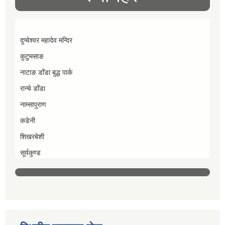
दुप्चेश्वर महादेव मन्दिर
कुटुमसाङ
नाटाङ डाँडा बुद्ध पार्क
रान्चे डाँडा
नाम्सापुराण
कडेनी
शिखरबेशी
सूर्यकुण्ड